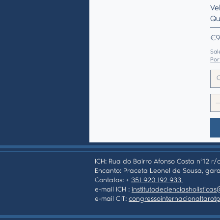
Ve
Qu
Pr
€9
Sal
Por
ICH: Rua do Bairro Afonso Costa nº12 r/c
Encanto: Praceta Leonel de Sousa, gara
Contatos: +
351 920 192 933
e-mail ICH :
institutodecienciasholistic
e-mail CIT:
congressointernacionaltaro