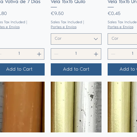
Quick View
Quick View
Quick 
la Votiva de 7 Dias
Vela 15x15 Quilo
Vela 15x15 U
ice
Price
Price
.80
€9.50
€0.45
es Tax Included
|
Sales Tax Included
|
Sales Tax Include
tes e Envios
Portes e Envios
Portes e Envios
Cor
Cor
Add to Cart
Add to Cart
Add to 