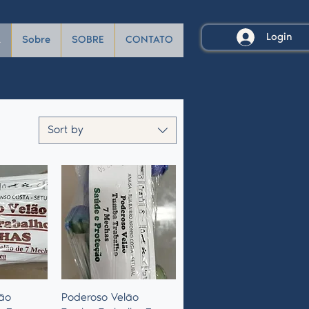
Login
A
Sobre
SOBRE
CONTATO
Sort by
View
Quick View
ão
Poderoso Velão