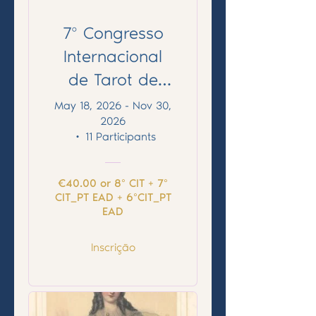
7º Congresso
Internacional
de Tarot de
Portugal
May 18, 2026 - Nov 30,
2026
ONLINE:
•
11 Participants
Sistema EAD
€40.00 or 8º CIT + 7º
CIT_PT EAD + 6ºCIT_PT
EAD
Inscrição