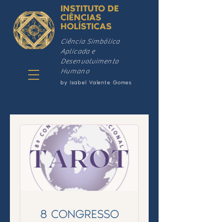
INSTITUTO DE
CIÊNCIAS
HOLÍSTICAS
Ciência Simbólica
Aplicada e
Desenvolvimento
Humano
by Isabel Valente Gomes
8 CONGRESSO