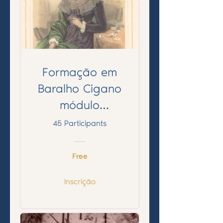
Formação em
Baralho Cigano
módulo
introdutório
45 Participants
Free
Inscrição