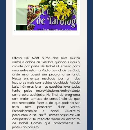
Estava Nei Naiff numa das suas muitas
visitas à cidade de Setúbal, quando surgiu o
convite por parte de Isabel Guerreiro para
uma entrevista na Rádio Jornal de Setúbal,
onde esta possui um programa semanal.
Nesta entrevista mediada por um dos
locutores mais conhecidos da cidade Acácio
Luís, inúmeras foram as questões levantadas
tanto pelos entrevistadores/entrevistado
como pela audiência. No final do programa
com maior tomada de consciência do que
era necessário fazer e do que poderia ser
feito, nem pensaram duas vezes.
Entreolharam-se e Isabel Guerreiro
perguntou a Nei Naiff,
''Vamos organizar um
congresso''?'
De imediato foram ao encontro
de Isabel Gomes que prontamente se
juntou ao projeto.