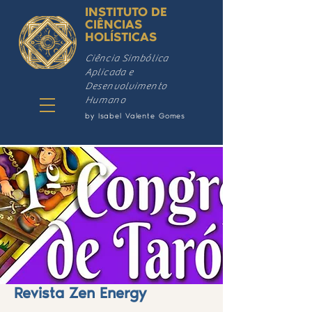
INSTITUTO DE
CIÊNCIAS
HOLÍSTICAS
Ciência Simbólica
Aplicada e
Desenvolvimento
Humano
by Isabel Valente Gomes
Revista Zen Energy