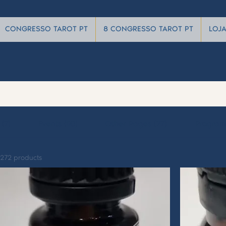
CONGRESSO TAROT PT
8 CONGRESSO TAROT PT
LOJ
(7)
Events (90)
Other Pages (27)
Programs
272 products