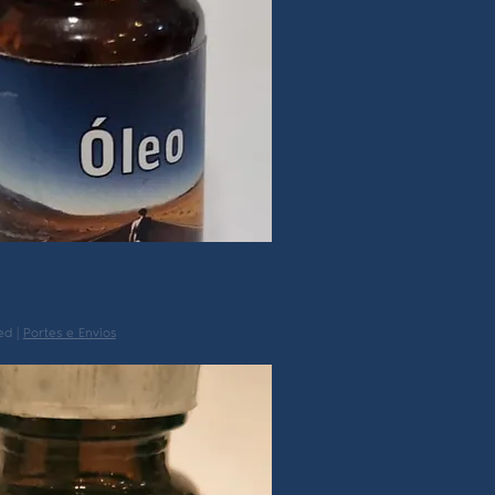
e Caminhos
ed
|
Portes e Envios