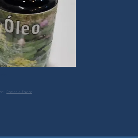
uda
ed
|
Portes e Envios