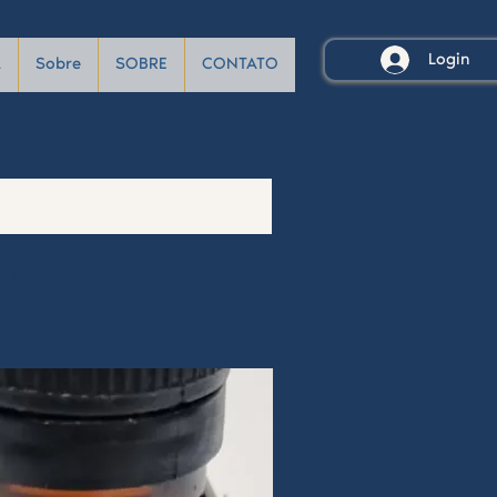
Login
A
Sobre
SOBRE
CONTATO
 (231)