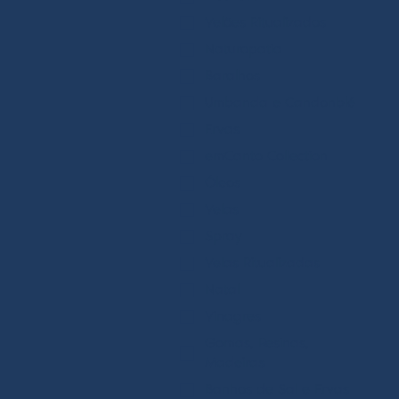
Velões Ritualizados
Naturopatia
Baralhos
Umbanda e Candonblé
Ervas
emCanto Collection
Óleos
Velas
Spray
Velas Ritualizadas
Natal
Vinagres
Gomas, Resinas,
Madeiras
Banhos de Sal e Ervas