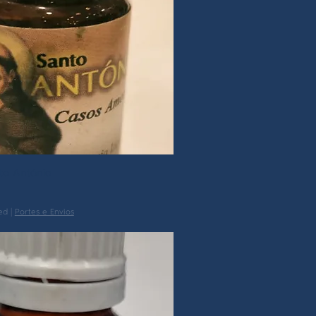
to António
ed
|
Portes e Envios