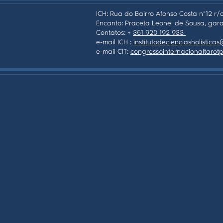
ICH: Rua do Bairro Afonso Costa nº12 r/c
Encanto: Praceta Leonel de Sousa, gara
Contatos: +
351 920 192 933
e-mail ICH :
institutodecienciasholistic
e-mail CIT:
congressointernacionaltaro