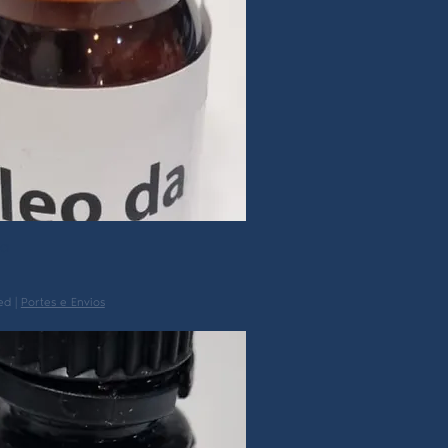
ga
ed
|
Portes e Envios