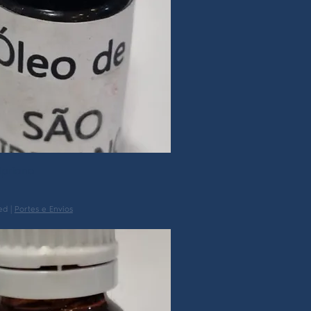
ipriano
ed
|
Portes e Envios