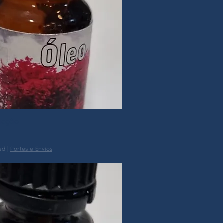
acção
ed
|
Portes e Envios