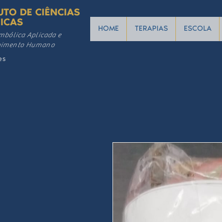
UTO DE CIÊNCIAS
ICAS
HOME
TERAPIAS
ESCOLA
mbólica Aplicada e
vimento Humano
es