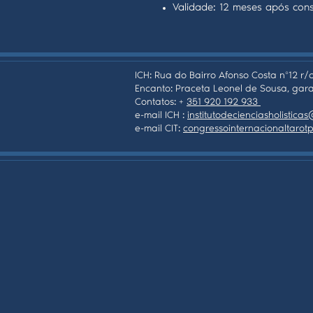
Validade: 12 meses após con
ICH: Rua do Bairro Afonso Costa nº12 r/c
Encanto: Praceta Leonel de Sousa, gara
Contatos: +
351 920 192 933
e-mail ICH :
institutodecienciasholistic
e-mail CIT:
congressointernacionaltaro