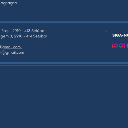
sagração.
 Esq. - 2910 - 413 Setúbal
SIGA-N
gem 3, 2910 - 414 Setúbal
as@gmail.com
tpt@gmail.com