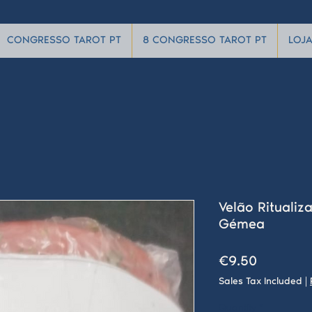
CONGRESSO TAROT PT
8 CONGRESSO TAROT PT
LOJ
Velão Ritualiz
Gémea
Price
€9.50
Sales Tax Included
|
Quantity
*