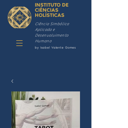
INSTITUTO DE
CIÊNCIAS
HOLÍSTICAS
Ciência Simbólica
Aplicada e
Desenvolvimento
Humano
by Isabel Valente Gomes