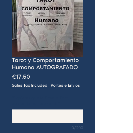
Tarot y Comportamiento
Humano AUTOGRAFADO
Price
€17.50
Sales Tax Included
|
Portes e Envios
Si quieres que te firme el libro,
escribe tu nombre aquí.
*
0/200