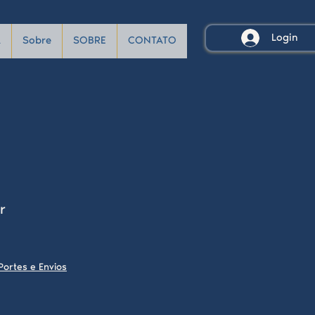
Login
A
Sobre
SOBRE
CONTATO
r
Portes e Envios