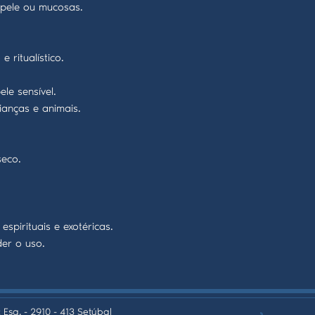
e pele ou mucosas.
 ritualístico.
le sensível.
ianças e animais.
seco.
espirituais e exotéricas.
der o uso.
 Esq. - 2910 - 413 Setúbal