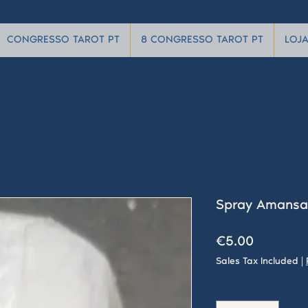
CONGRESSO TAROT PT
8 CONGRESSO TAROT PT
LOJ
Spray Amansa
Price
€5.00
Sales Tax Included
|
Quantity
*