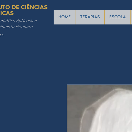
UTO DE CIÊNCIAS
ICAS
HOME
TERAPIAS
ESCOLA
mbólica Aplicada e
vimento Humano
es