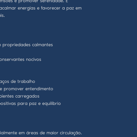
tensões e promover serenidade. É
 acalmar energias e favorecer a paz em
is.
om propriedades calmantes
onservantes nocivos
aços de trabalho
os e promover entendimento
bientes carregados
ositivas para paz e equilíbrio
cialmente em áreas de maior circulação.