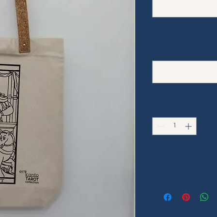
Indique por favor o
código postal, locali
Quantity
*