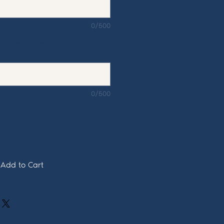
0/500
s dados para envio (nome, morada,
dade, país)
*
0/500
Add to Cart