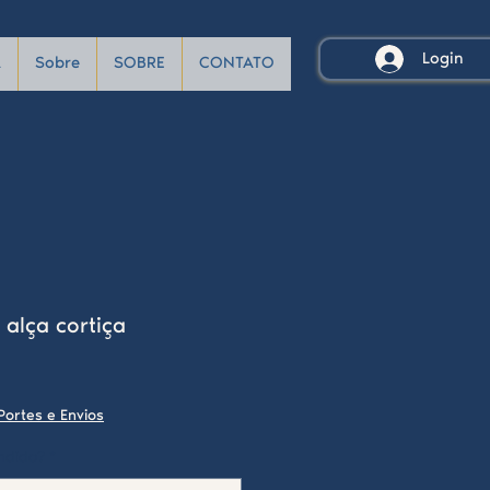
Login
A
Sobre
SOBRE
CONTATO
 alça cortiça
Portes e Envios
ndido?
*