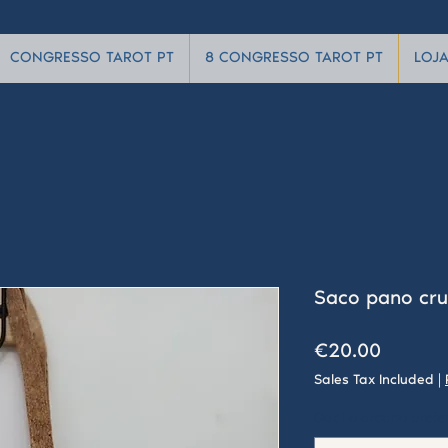
CONGRESSO TAROT PT
8 CONGRESSO TAROT PT
LOJ
Saco pano cru
Price
€20.00
Sales Tax Included
|
Qual o arcano prete