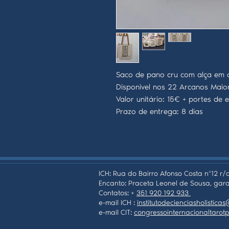
Saco de pano cru com alça em c
Disponivel nos 22 Arcanos Maio
Valor unitário: 15€ + portes de 
Prazo de entrega: 8 dias
ICH: Rua do Bairro Afonso Costa nº12 r/c
Encanto: Praceta Leonel de Sousa, gara
Contatos: +
351 920 192 933
e-mail ICH :
institutodecienciasholistic
e-mail CIT:
congressointernacionaltaro