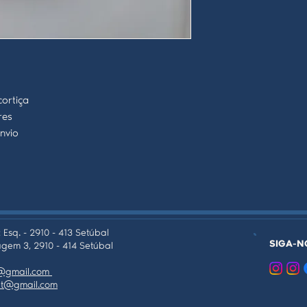
ortiça
res
envio
 Esq. - 2910 - 413 Setúbal
SIGA-N
gem 3, 2910 - 414 Setúbal
as@gmail.com
tpt@gmail.com