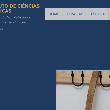
UTO DE CIÊNCIAS
ICAS
HOME
TERAPIAS
ESCOLA
mbólica Aplicada e
vimento Humano
es