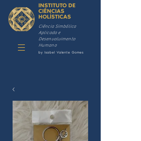
INSTITUTO DE
CIÊNCIAS
HOLÍSTICAS
Ciência Simbólica
Aplicada e
Desenvolvimento
Humano
by Isabel Valente Gomes