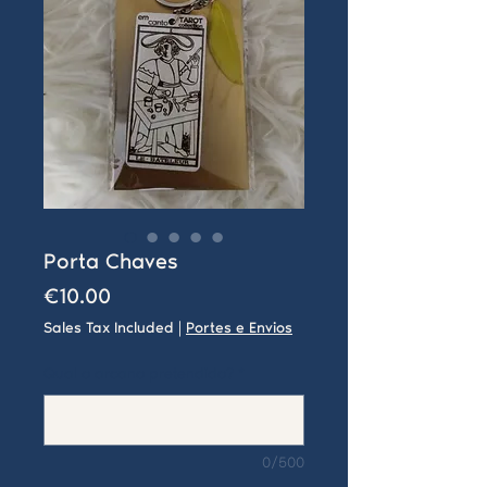
Porta Chaves
Price
€10.00
Sales Tax Included
|
Portes e Envios
Qual o arcano pretendido?
*
0/500