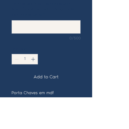
Indique por favor os dados para
envio (nome, morada, código postal,
localidade, país)
*
0/500
Quantity
*
Add to Cart
Porta Chaves em mdf
Disponivel nos 22 Arcanos Maiores
Prazo de entrega: 7 dias
Valor unitário: 8€+ portes de envio