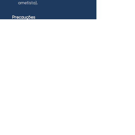
ametista).
Precauções
Uso exclusivamente exotérico,
não ingerir.
Manter fora do alcance de
crianças e animais.
Utilizar em local ventilado.
Armazenar em local seco e
protegido da luz.
Observações
Este produto atua como suporte
simbólico e energético, não
substituindo cuidados médicos ou
terapêuticos.