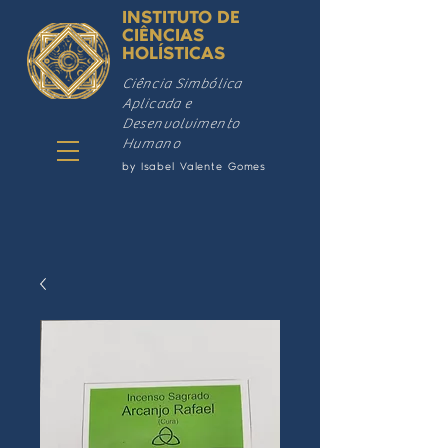
INSTITUTO DE
CIÊNCIAS
HOLÍSTICAS
Ciência Simbólica
Aplicada e
Desenvolvimento
Humano
by Isabel Valente Gomes