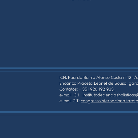
ICH: Rua do Bairro Afonso Costa nº12 r/c
Encanto: Praceta Leonel de Sousa, gara
Contatos: +
351 920 192 933
e-mail ICH :
institutodecienciasholistic
e-mail CIT:
congressointernacionaltaro