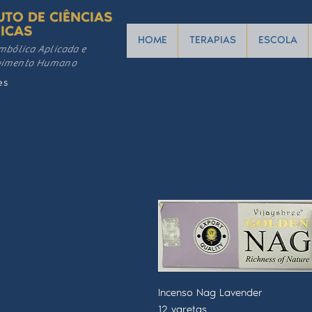
UTO DE CIÊNCIAS
ICAS
HOME
TERAPIAS
ESCOLA
mbólica Aplicada e
vimento Humano
es
Incenso Nag Lavender
12 varetas