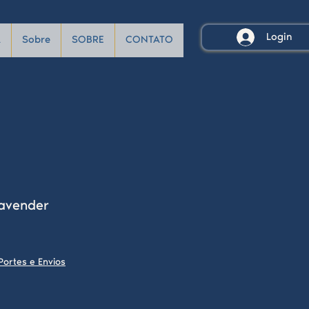
Login
A
Sobre
SOBRE
CONTATO
avender
Portes e Envios