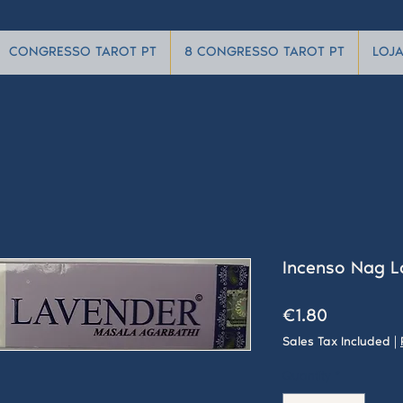
CONGRESSO TAROT PT
8 CONGRESSO TAROT PT
LOJ
Incenso Nag L
Price
€1.80
Sales Tax Included
|
Quantity
*