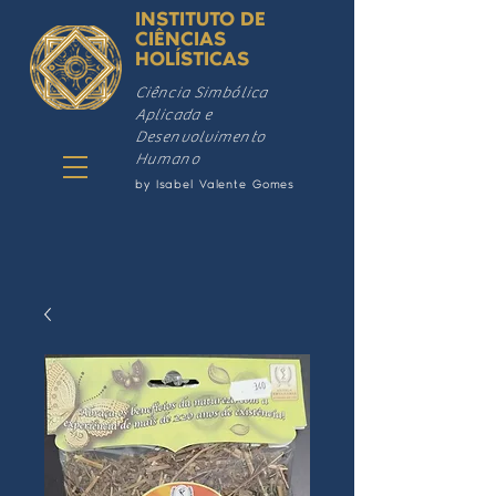
INSTITUTO DE
CIÊNCIAS
HOLÍSTICAS
Ciência Simbólica
Aplicada e
Desenvolvimento
Humano
by Isabel Valente Gomes