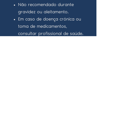
Não recomendado durante
gravidez ou aleitamento.
Em caso de doença crónica ou
toma de medicamentos,
consultar profissional de saúde.
Manter fora do alcance das
crianças.
Conservar em local seco e
fresco.
Benefícios
Ação digestiva e depurativa.
Contribui para o bem-estar
geral.
Sem químicos ou conservantes.
Validade
Consultar data de validade na