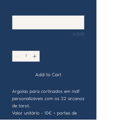
envio (nome, morada, código postal,
localidade, país)
*
0/500
Quantity
*
Add to Cart
Argolas para cortinados em mdf
personalizáveis com os 22 arcanos
de tarot.
Valor unitário - 10€ + portes de
envio