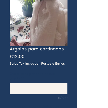
Argolas para cortinados
Price
€12.00
Sales Tax Included
|
Portes e Envios
Que arcano pretende na sua
argola?
*
0/500
Indique por favor os dados para