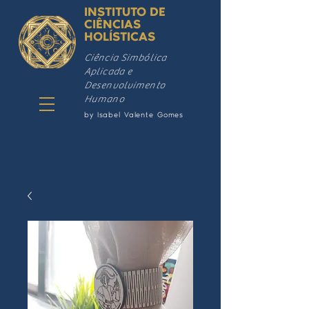
INSTITUTO DE
CIÊNCIAS
HOLÍSTICAS
Ciência Simbólica
Aplicada e
Desenvolvimento
Humano
by Isabel Valente Gomes