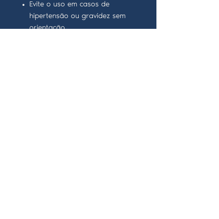
Evite o uso em casos de
hipertensão ou gravidez sem
orientação.
Não aplicar diretamente sobre
a pele em forma concentrada.
Politica de devolução
Não se aceitam devoluções de
produtos danificados, abertos ou
deteorados.
Contacte-nos
ICH: Rua do Bairro Afonso Costa nº12 r/c Esq. -
2910 - 413
Setúbal
Encanto: Praceta Leonel de Sousa, garagem 3,
2910 - 414
Setúbal
Contatos: +
351 920 192 933
e-mail ICH :
institutodecienciasholisticas@gmail.com
e-mail CIT: