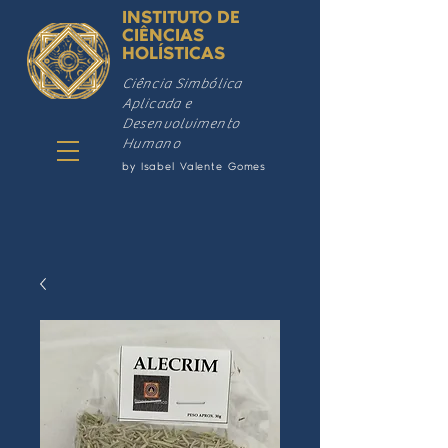
INSTITUTO DE
CIÊNCIAS
HOLÍSTICAS
Ciência Simbólica
Aplicada e
Desenvolvimento
Humano
by Isabel Valente Gomes