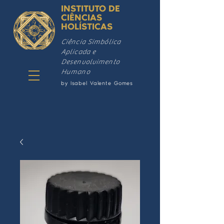
INSTITUTO DE
CIÊNCIAS
HOLÍSTICAS
Ciência Simbólica
Aplicada e
Desenvolvimento
Humano
by Isabel Valente Gomes