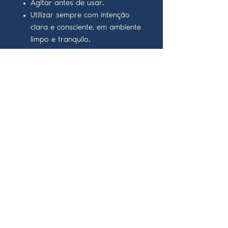
Agitar antes de usar.
Utilizar sempre com intenção
clara e consciente, em ambiente
limpo e tranquilo.
Após o ritual, descartar restos
de forma adequada (não em
água potável).
Precauções:
Não ingerir.
Guardar em local fresco, seco e
protegido da luz.
Uso exclusivo para fins
esotéricos.
Manter fora do alcance de
crianças e animais.
Respeitar a ética espiritual:
toda ação gera consequência.