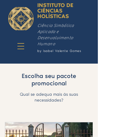
INSTITUTO DE
CIÊNCIAS
HOLÍSTICAS
Ciência Simbólica
Aplicada e
Desenvolvimento
Humano
by Isabel Valente Gomes
Escolha seu pacote
promocional
Qual se adequa mais às suas
necessidades?