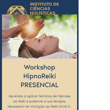
INSTITUTO DE
CIÊNCIAS
HOLÍSTICAS
Ciência Simbólica
Aplicada e
Desenvolvimento
Humano
by Isabel Valente Gomes
Workshop
HipnoReiki
PRESENCIAL
Aprenda a aplicar técnicas de Hipnose
ao Reiki e potencie a sua terapia.
Necessário ter iniciação ao Reiki (nível I) .