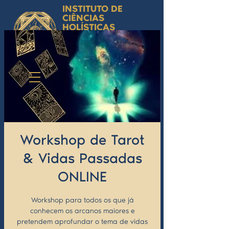
INSTITUTO DE
CIÊNCIAS
HOLÍSTICAS
Ciência Simbólica
Aplicada e
Desenvolvimento
Humano
by Isabel Valente Gomes
Workshop de Tarot
& Vidas Passadas
ONLINE
Workshop para todos os que já
conhecem os arcanos maiores e
pretendem aprofundar o tema de vidas