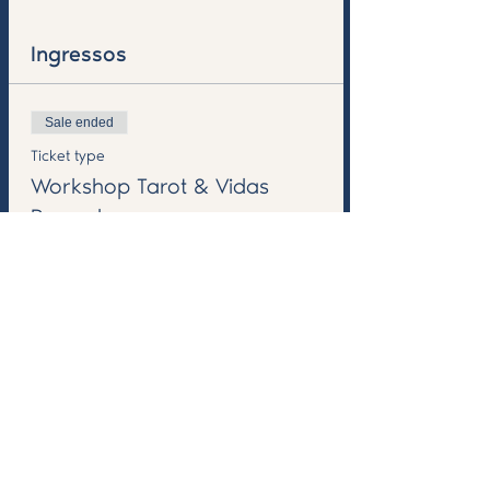
Ingressos
Sale ended
Ticket type
Workshop Tarot & Vidas
Passada
Price
€95.00
IVA included
+€2.38 ticket service fee
Compartilhe esse evento