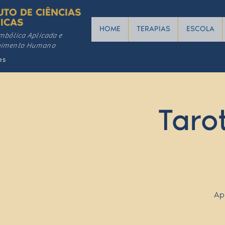
UTO DE CIÊNCIAS
ICAS
HOME
TERAPIAS
ESCOLA
mbólica Aplicada e
vimento Humano
es
Taro
Ap