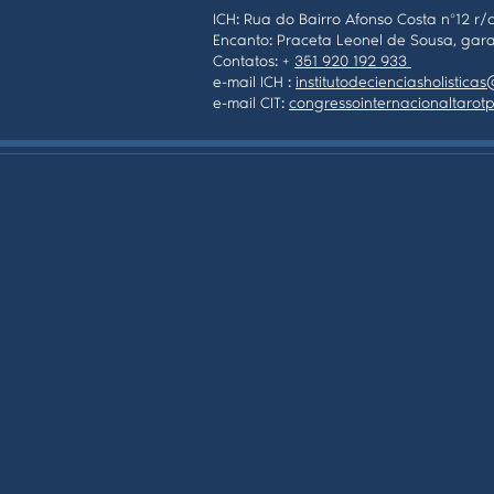
ICH: Rua do Bairro Afonso Costa nº12 r/c
Encanto: Praceta Leonel de Sousa, gara
Contatos: +
351 920 192 933
e-mail ICH :
institutodecienciasholistic
e-mail CIT:
congressointernacionaltaro