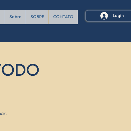
Login
A
Sobre
SOBRE
CONTATO
ÉTODO
ar.