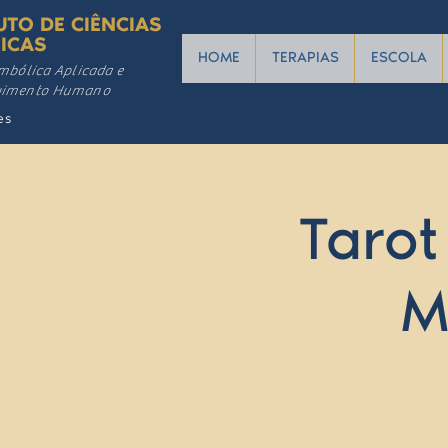
UTO DE CIÊNCIAS
ICAS
HOME
TERAPIAS
ESCOLA
mbólica Aplicada e
vimento Humano
es
Tarot
M