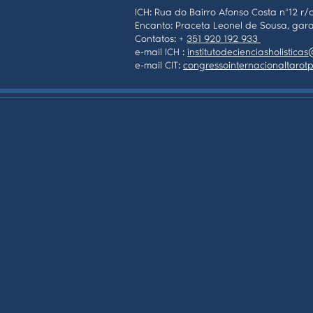
ICH: Rua do Bairro Afonso Costa nº12 r/c
Encanto: Praceta Leonel de Sousa, gara
Contatos: +
351 920 192 933
e-mail ICH :
institutodecienciasholistic
e-mail CIT:
congressointernacionaltaro