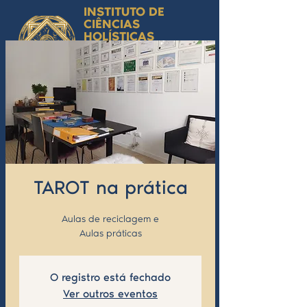
INSTITUTO DE
CIÊNCIAS
HOLÍSTICAS
Ciência Simbólica
Aplicada e
Desenvolvimento
Humano
by Isabel Valente Gomes
TAROT na prática
Aulas de reciclagem e
Aulas práticas
O registro está fechado
Ver outros eventos