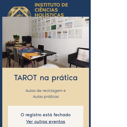
INSTITUTO DE
CIÊNCIAS
HOLÍSTICAS
Ciência Simbólica
Aplicada e
Desenvolvimento
Humano
by Isabel Valente Gomes
TAROT na prática
Aulas de reciclagem e
Aulas práticas
O registro está fechado
Ver outros eventos