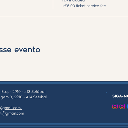
IVA included
das passadas;
+€5.00 ticket service fee
ipnose de regressão a vidas passadas
ão;
 de hipnose de regressão a vidas passadas
sse evento
 formadora aceda ao link
ciasholisticas.pt/sobre-1
 Esq. - 2910 - 413 Setúbal
SIGA-N
gem 3, 2910 - 414 Setúbal
as@gmail.com
tpt@gmail.com