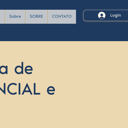
Login
A
Sobre
SOBRE
CONTATO
a de
NCIAL e