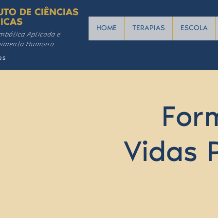
UTO DE CIÊNCIAS
ICAS
HOME
TERAPIAS
ESCOLA
mbólica Aplicada e
vimento Humano
es
For
Vidas 