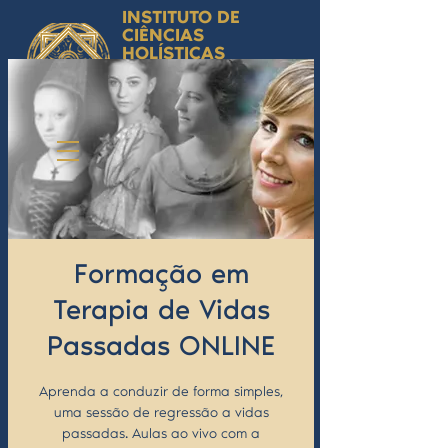
INSTITUTO DE
CIÊNCIAS
HOLÍSTICAS
Ciência Simbólica
Aplicada e
Desenvolvimento
Humano
by Isabel Valente Gomes
Formação em
Terapia de Vidas
Passadas ONLINE
Aprenda a conduzir de forma simples,
uma sessão de regressão a vidas
passadas. Aulas ao vivo com a