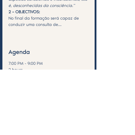
é, desconhecidas da consciência.'' 
2 – OBJECTIVOS:
No final da formação será capaz de 
conduzir uma consulta de…
Saiba Mais >
Agenda
7:00 PM - 9:00 PM
2 hours
Formação Tarot Arcanos Menores
ICH
See All
Compartilhe esse evento