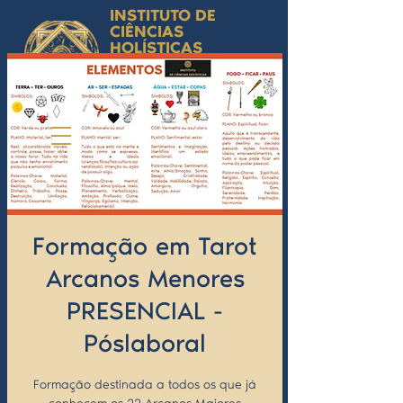
INSTITUTO DE
CIÊNCIAS
HOLÍSTICAS
Ciência Simbólica
Aplicada e
Desenvolvimento
Humano
by Isabel Valente Gomes
Formação em Tarot
Arcanos Menores
PRESENCIAL -
Póslaboral
Formação destinada a todos os que já