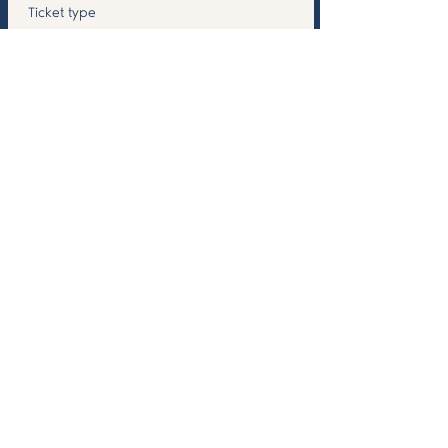
Ticket type
Form. A.Menores 8M
PRESENCIAL
More info
Price
€1,200.00
IVA included
Total
€0.00
Compartilhe esse evento