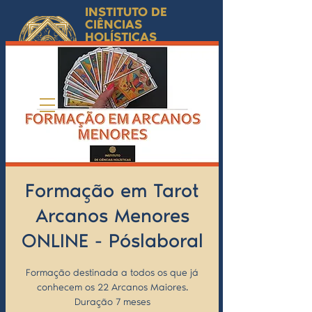
INSTITUTO DE
CIÊNCIAS
HOLÍSTICAS
Ciência Simbólica
Aplicada e
Desenvolvimento
Humano
by Isabel Valente Gomes
Formação em Tarot
Arcanos Menores
ONLINE - Póslaboral
Formação destinada a todos os que já
conhecem os 22 Arcanos Maiores.
Duração 7 meses