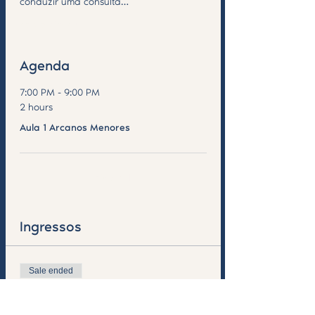
conduzir uma consulta…
Saiba Mais >
Agenda
7:00 PM - 9:00 PM
2 hours
Aula 1 Arcanos Menores
See All
Ingressos
Sale ended
Ticket type
Form. A.Menores 7M ONLINE