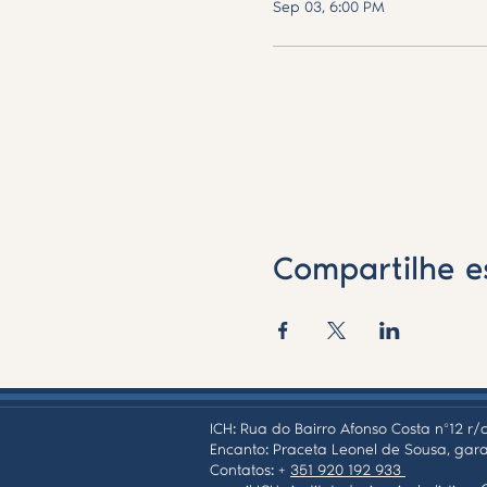
Sep 03, 6:00 PM
Compartilhe e
ICH: Rua do Bairro Afonso Costa nº12 r/c
Encanto: Praceta Leonel de Sousa, gara
Contatos: +
351 920 192 933