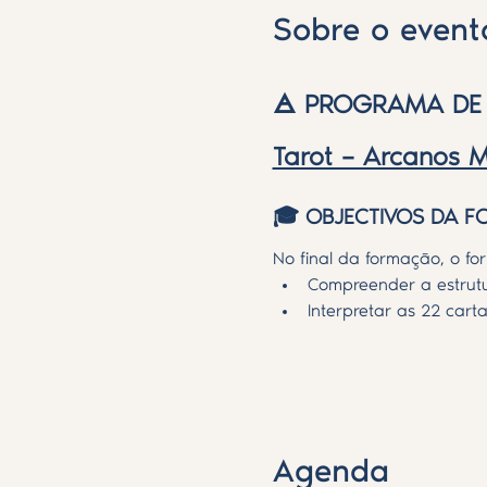
Sobre o event
🜁 PROGRAMA D
Tarot – Arcanos M
🎓 OBJECTIVOS DA 
No final da formação, o f
Compreender a estrutu
Interpretar as 22 cart
Saiba Mais >
Agenda