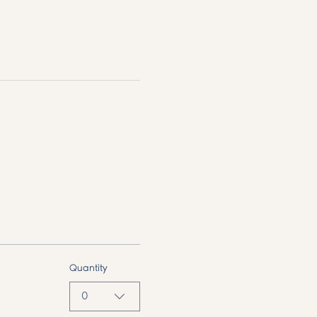
See All
Quantity
0