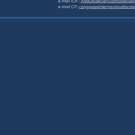
e-mail ICH :
institutodecienciasholistic
e-mail CIT:
congressointernacionaltaro