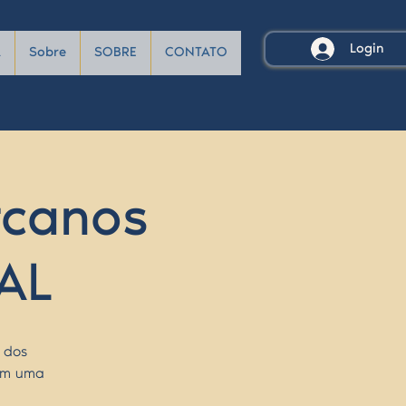
Login
A
Sobre
SOBRE
CONTATO
rcanos
AL
 dos
bém uma