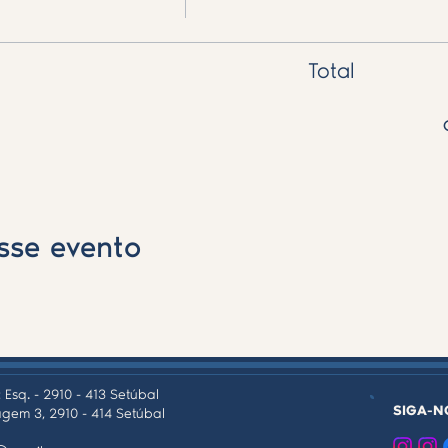
Total
sse evento
 Esq. - 2910 - 413 Setúbal
SIGA-N
gem 3, 2910 - 414 Setúbal