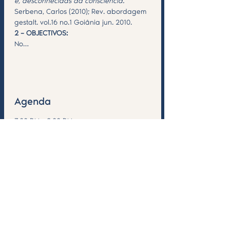
é, desconhecidas da consciência.'' 
Serbena, Carlos (2010); Rev. abordagem 
gestalt. vol.16 no.1 Goiânia jun. 2010. 
2 – OBJECTIVOS:
No…
Saiba Mais >
Agenda
7:00 PM - 9:00 PM
2 hours
A1 Formação Arcanos Maiores
See All
Compartilhe esse evento