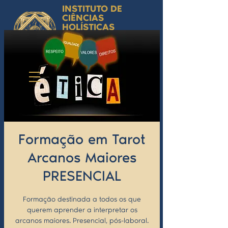
INSTITUTO DE
CIÊNCIAS
HOLÍSTICAS
Ciência Simbólica
Aplicada e
Desenvolvimento
Humano
by Isabel Valente Gomes
Formação em Tarot
Arcanos Maiores
PRESENCIAL
Formação destinada a todos os que
querem aprender a interpretar os
arcanos maiores. Presencial, pós-laboral.