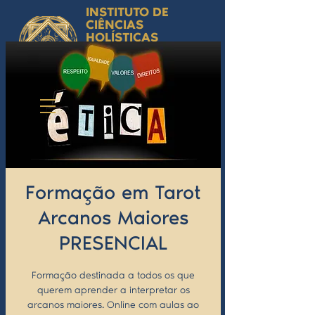
INSTITUTO DE
CIÊNCIAS
HOLÍSTICAS
Ciência Simbólica
Aplicada e
Desenvolvimento
Humano
by Isabel Valente Gomes
Formação em Tarot
Arcanos Maiores
PRESENCIAL
Formação destinada a todos os que
querem aprender a interpretar os
arcanos maiores. Online com aulas ao