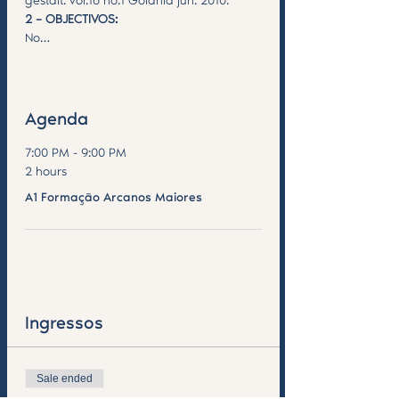
gestalt. vol.16 no.1 Goiânia jun. 2010. 
2 – OBJECTIVOS:
No…
Saiba Mais >
Agenda
7:00 PM - 9:00 PM
2 hours
A1 Formação Arcanos Maiores
See All
Ingressos
Sale ended