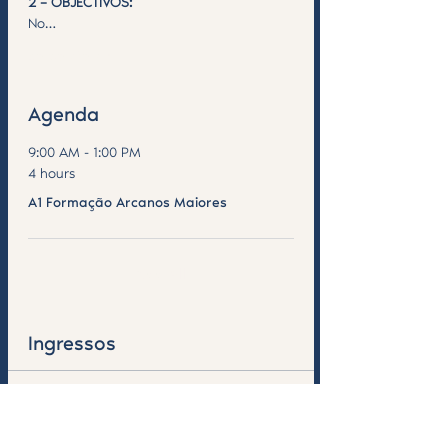
2 – OBJECTIVOS:
No…
Saiba Mais >
Agenda
9:00 AM - 1:00 PM
4 hours
A1 Formação Arcanos Maiores
See All
Ingressos
Sale ended
Ticket type