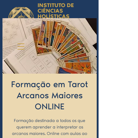
INSTITUTO DE
CIÊNCIAS
HOLÍSTICAS
Ciência Simbólica
Aplicada e
Desenvolvimento
Humano
by Isabel Valente Gomes
Formação em Tarot
Arcanos Maiores
ONLINE
Formação destinada a todos os que
querem aprender a interpretar os
arcanos maiores. Online com aulas ao