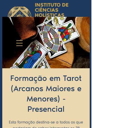
INSTITUTO DE
CIÊNCIAS
HOLÍSTICAS
Ciência Simbólica
Aplicada e
Desenvolvimento
Humano
by Isabel Valente Gomes
Formação em Tarot
(Arcanos Maiores e
Menores) -
Presencial
Esta formação destina-se a todos os que