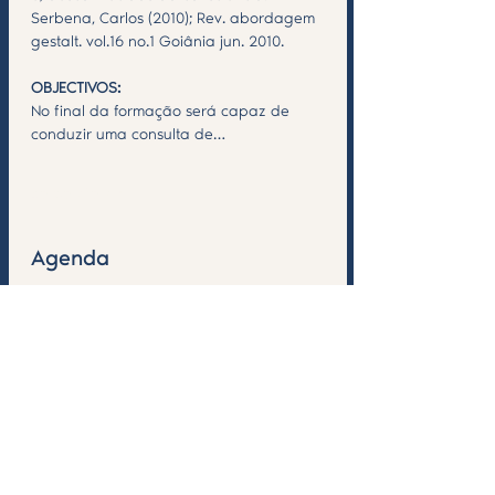
Serbena, Carlos (2010); Rev. abordagem 
gestalt. vol.16 no.1 Goiânia jun. 2010.
OBJECTIVOS:
No final da formação será capaz de 
conduzir uma consulta de…
Saiba Mais >
Agenda
7:00 PM - 9:00 PM
2 hours
Inicio formação Tarot
See All