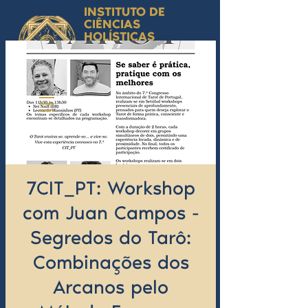
INSTITUTO DE
CIÊNCIAS
HOLÍSTICAS
Ciência Simbólica
Aplicada e
Desenvolvimento
Humano
by Isabel Valente Gomes
7CIT_PT: Workshop
com Juan Campos -
Segredos do Tarô:
Combinações dos
Arcanos pelo