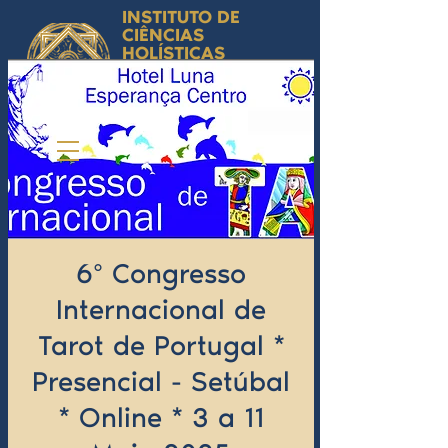
INSTITUTO DE
CIÊNCIAS
HOLÍSTICAS
Ciência Simbólica
Aplicada e
Desenvolvimento
Humano
by Isabel Valente Gomes
6º Congresso
Internacional de
Tarot de Portugal *
Presencial - Setúbal
* Online * 3 a 11